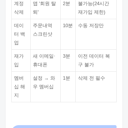
계정
앱 '회원 탈
2분
불가능(24시간
삭제
퇴'
재가입 제한)
데이
주문내역
10분
수동 저장만
터 백
스크린샷
업
재가
새 이메일·
3분
이전 데이터 복
입
휴대폰
구 불가
멤버
설정 → 와
1분
삭제 전 필수
십 해
우 멤버십
지