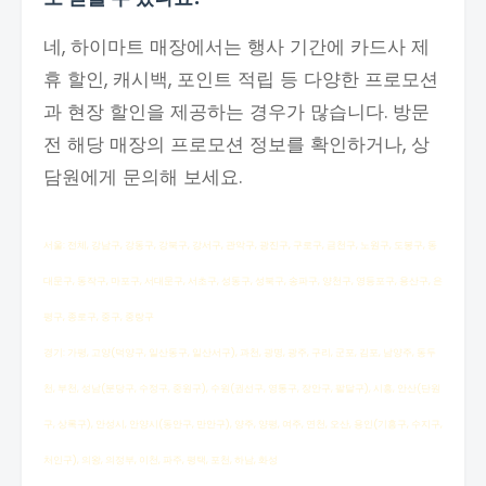
네, 하이마트 매장에서는 행사 기간에 카드사 제
휴 할인, 캐시백, 포인트 적립 등 다양한 프로모션
과 현장 할인을 제공하는 경우가 많습니다. 방문
전 해당 매장의 프로모션 정보를 확인하거나, 상
담원에게 문의해 보세요.
서울: 전체, 강남구, 강동구, 강북구, 강서구, 관악구, 광진구, 구로구, 금천구, 노원구, 도봉구, 동
대문구, 동작구, 마포구, 서대문구, 서초구, 성동구, 성북구, 송파구, 양천구, 영등포구, 용산구, 은
평구, 종로구, 중구, 중랑구
경기: 가평, 고양(덕양구, 일산동구, 일산서구), 과천, 광명, 광주, 구리, 군포, 김포, 남양주, 동두
천, 부천, 성남(분당구, 수정구, 중원구), 수원(권선구, 영통구, 장안구, 팔달구), 시흥, 안산(단원
구, 상록구), 안성시, 안양시(동안구, 만안구), 양주, 양평, 여주, 연천, 오산, 용인(기흥구, 수지구,
처인구), 의왕, 의정부, 이천, 파주, 평택, 포천, 하남, 화성