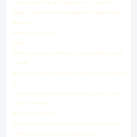
인천: 전체, 강화군, 계양구, 남동구, 동구, 미추홀구, 부평구, 서구, 연수구, 옹진군, 중구
강원: 강릉시, 고성, 동해, 삼척, 속초, 양구, 양양, 영월, 원주, 인제, 정군, 철원, 춘천, 태백, 평창,
홍천, 화천, 횡성
대전: 대덕구, 동구, 서구, 유성구, 중구
세종: 세종시
충남: 계룡, 공주, 금산, 논산, 당진, 보령, 부여, 서산, 서천, 아산, 예산, 천안(동남구, 서북구), 청
양, 태안, 홍성
충북: 괴산, 단양, 보은, 영동, 옥천, 음성, 제천, 증평, 진천, 청주(상당구, 서원구, 청원구, 흥덕구),
충주
부산: 강서구, 금정구, 기장군, 남구, 동구, 동래구, 부산진구, 북구, 사상구, 사하구, 서구, 수영구,
연제구, 영도구, 중구, 해운대구
울산: 남구, 동구, 북구, 울주군, 중구
경남: 거제, 거창, 고성, 김해, 남해, 밀양, 사천, 산청, 양산, 의령, 진주, 창녕, 창원 마산합포구, 마
산회원구), 창원(성산구, 의창구, 진해구), 통영, 하동, 함안, 함양, 합천