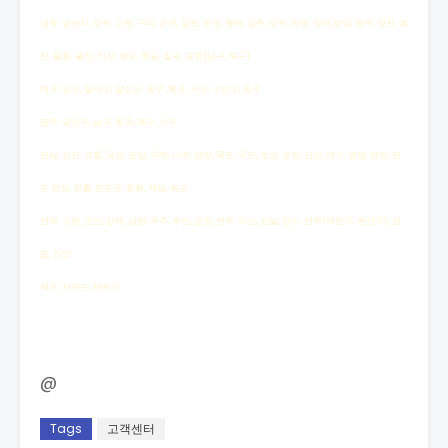
경북: 경산시, 경주, 고령, 구미, 군위, 김천, 문경, 봉화, 상주, 성주, 안동, 영덕,영양, 영주, 영천, 예
천, 울릉, 울진, 의성, 청도, 청송, 칠곡, 포항(남구, 북구)
대구: 남구, 달서구, 달성군, 동구, 북구, 서구, 수성구, 중구
광주: 광산구, 남구, 동구, 북구, 서구,
전남: 강진, 고흥, 곡성, 광양, 구례, 나주, 담양, 목포, 무안, 보성, 순천, 신안, 여수, 영광, 영암, 완
도 장성, 장흥, 진도군, 함평, 해남, 화순
전북: 고창, 군산, 김제, 남원, 무주, 부안, 순창, 완주, 익산, 임실, 장수, 전주(덕진구, 완산구), 정
읍, 진안
제주: 서귀포, 제주시
@
Tags
고객센터