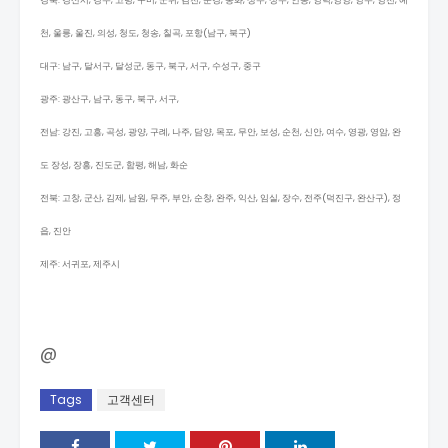
경북: 경산시, 경주, 고령, 구미, 군위, 김천, 문경, 봉화, 상주, 성주, 안동, 영덕,영양, 영주, 영천, 예
천, 울릉, 울진, 의성, 청도, 청송, 칠곡, 포항(남구, 북구)
대구: 남구, 달서구, 달성군, 동구, 북구, 서구, 수성구, 중구
광주: 광산구, 남구, 동구, 북구, 서구,
전남: 강진, 고흥, 곡성, 광양, 구례, 나주, 담양, 목포, 무안, 보성, 순천, 신안, 여수, 영광, 영암, 완
도 장성, 장흥, 진도군, 함평, 해남, 화순
전북: 고창, 군산, 김제, 남원, 무주, 부안, 순창, 완주, 익산, 임실, 장수, 전주(덕진구, 완산구), 정
읍, 진안
제주: 서귀포, 제주시
@
Tags
고객센터