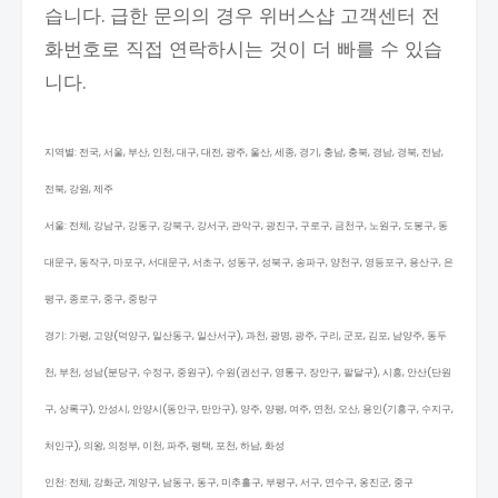
습니다. 급한 문의의 경우 위버스샵 고객센터 전
화번호로 직접 연락하시는 것이 더 빠를 수 있습
니다.
지역별: 전국, 서울, 부산, 인천, 대구, 대전, 광주, 울산, 세종, 경기, 충남, 충북, 경남, 경북, 전남,
전북, 강원, 제주
서울: 전체, 강남구, 강동구, 강북구, 강서구, 관악구, 광진구, 구로구, 금천구, 노원구, 도봉구, 동
대문구, 동작구, 마포구, 서대문구, 서초구, 성동구, 성북구, 송파구, 양천구, 영등포구, 용산구, 은
평구, 종로구, 중구, 중랑구
경기: 가평, 고양(덕양구, 일산동구, 일산서구), 과천, 광명, 광주, 구리, 군포, 김포, 남양주, 동두
천, 부천, 성남(분당구, 수정구, 중원구), 수원(권선구, 영통구, 장안구, 팔달구), 시흥, 안산(단원
구, 상록구), 안성시, 안양시(동안구, 만안구), 양주, 양평, 여주, 연천, 오산, 용인(기흥구, 수지구,
처인구), 의왕, 의정부, 이천, 파주, 평택, 포천, 하남, 화성
인천: 전체, 강화군, 계양구, 남동구, 동구, 미추홀구, 부평구, 서구, 연수구, 옹진군, 중구