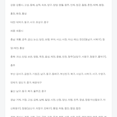
강원: 강릉시, 고성, 동해, 삼척, 속초, 양구, 양양, 영월, 원주, 인제, 정군, 철원, 춘천, 태백, 평창,
홍천, 화천, 횡성
대전: 대덕구, 동구, 서구, 유성구, 중구
세종: 세종시
충남: 계룡, 공주, 금산, 논산, 당진, 보령, 부여, 서산, 서천, 아산, 예산, 천안(동남구, 서북구), 청
양, 태안, 홍성
충북: 괴산, 단양, 보은, 영동, 옥천, 음성, 제천, 증평, 진천, 청주(상당구, 서원구, 청원구, 흥덕구),
충주
부산: 강서구, 금정구, 기장군, 남구, 동구, 동래구, 부산진구, 북구, 사상구, 사하구, 서구, 수영구,
연제구, 영도구, 중구, 해운대구
울산: 남구, 동구, 북구, 울주군, 중구
경남: 거제, 거창, 고성, 김해, 남해, 밀양, 사천, 산청, 양산, 의령, 진주, 창녕, 창원 마산합포구, 마
산회원구), 창원(성산구, 의창구, 진해구), 통영, 하동, 함안, 함양, 합천