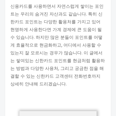
신용카드를 사용하면서 자연스럽게 쌓이는 포인
트는 우리의 숨겨진 자산과도 같습니다. 특히 신
한카드 포인트는 다양한 활용처를 가지고 있어
현명하게 사용한다면 가계 경제에 큰 도움이 될
수 있습니다. 하지만 많은 분들이 포인트를 어떻
게 효율적으로 현금화하고, 어디에서 사용할 수
있는지 잘 모르시는 경우가 많습니다. 이 글에서
는 쌓여있는 신한카드 포인트를 현금처럼 활용하
는 방법과 다양한 사용처, 그리고 궁금한 점을 해
결할 수 있는 신한카드 고객센터 전화번호까지
상세히 안내해 드리겠습니다.