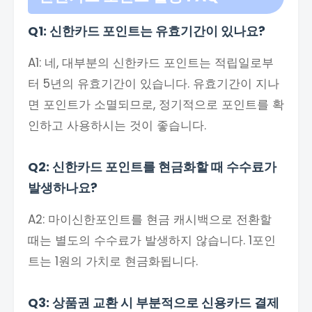
Q1: 신한카드 포인트는 유효기간이 있나요?
A1: 네, 대부분의 신한카드 포인트는 적립일로부
터 5년의 유효기간이 있습니다. 유효기간이 지나
면 포인트가 소멸되므로, 정기적으로 포인트를 확
인하고 사용하시는 것이 좋습니다.
Q2: 신한카드 포인트를 현금화할 때 수수료가
발생하나요?
A2: 마이신한포인트를 현금 캐시백으로 전환할
때는 별도의 수수료가 발생하지 않습니다. 1포인
트는 1원의 가치로 현금화됩니다.
Q3: 상품권 교환 시 부분적으로 신용카드 결제