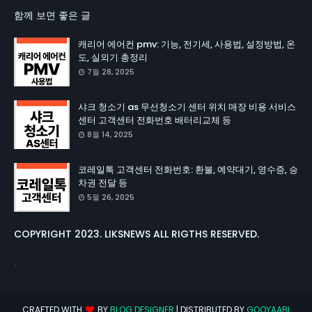
함께 보면 좋은 글
캐리어 에어컨 pmv: 기능, 전기세, 사용법, 설정방법, 온
도, 실외기 총정리
7월 28, 2025
샤크 청소기 as 무선청소기 센터 위치 매장 비용 서비스
센터 고객센터 전화번호 배터리교체 등
8월 14, 2025
코레일톡 고객센터 전화번호: 환불, 예약대기, 영수증, 승
차권 전달 등
5월 26, 2025
COPYRIGHT 2023. LIKSNEWS ALL RIGTHS RESERVED.
.
CRAFTED WITH
BY
BLOG DESIGNER
| DISTRIBUTED BY
GOOYAABI