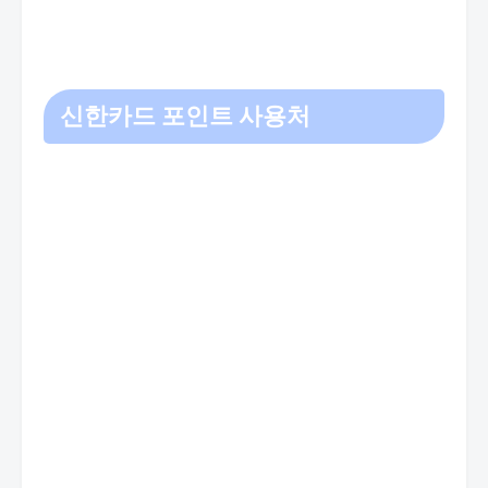
신한카드 포인트 사용처