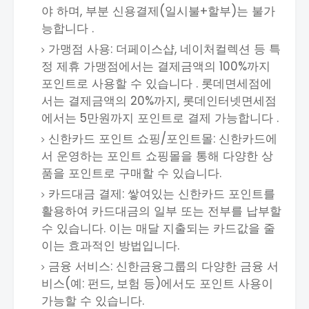
야 하며, 부분 신용결제(일시불+할부)는 불가
능합니다 .
가맹점 사용: 더페이스샵, 네이처컬렉션 등 특
정 제휴 가맹점에서는 결제금액의 100%까지
포인트로 사용할 수 있습니다 . 롯데면세점에
서는 결제금액의 20%까지, 롯데인터넷면세점
에서는 5만원까지 포인트로 결제 가능합니다 .
신한카드 포인트 쇼핑/포인트몰: 신한카드에
서 운영하는 포인트 쇼핑몰을 통해 다양한 상
품을 포인트로 구매할 수 있습니다.
카드대금 결제: 쌓여있는 신한카드 포인트를
활용하여 카드대금의 일부 또는 전부를 납부할
수 있습니다. 이는 매달 지출되는 카드값을 줄
이는 효과적인 방법입니다.
금융 서비스: 신한금융그룹의 다양한 금융 서
비스(예: 펀드, 보험 등)에서도 포인트 사용이
가능할 수 있습니다.