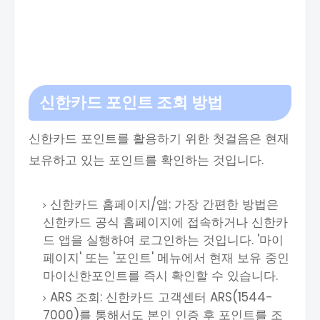
신한카드 포인트 조회 방법
신한카드 포인트를 활용하기 위한 첫걸음은 현재
보유하고 있는 포인트를 확인하는 것입니다.
신한카드 홈페이지/앱: 가장 간편한 방법은
신한카드 공식 홈페이지에 접속하거나 신한카
드 앱을 실행하여 로그인하는 것입니다. '마이
페이지' 또는 '포인트' 메뉴에서 현재 보유 중인
마이신한포인트를 즉시 확인할 수 있습니다.
ARS 조회: 신한카드 고객센터 ARS(1544-
7000)를 통해서도 본인 인증 후 포인트를 조