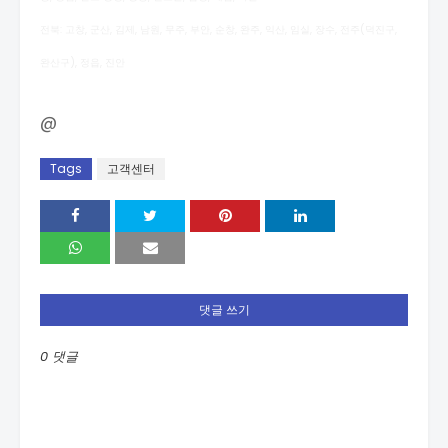
전북: 고창, 군산, 김제, 남원, 무주, 부안, 순창, 완주, 익산, 임실, 장수, 전주(덕진구,
완산구), 정읍, 진안
@
Tags
고객센터
댓글 쓰기
0 댓글