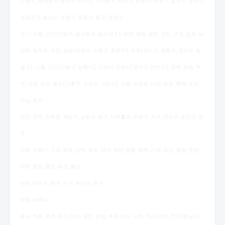
도봉구, 동대문구, 동작구, 마포구, 서대문구, 서초구, 성동구, 성북구, 송파구, 양천구,
영등포구, 용산구, 은평구, 종로구, 중구, 중랑구
경기: 가평, 고양(덕양구, 일산동구, 일산서구), 과천, 광명, 광주, 구리, 군포, 김포, 남
양주, 동두천, 부천, 성남(분당구, 수정구, 중원구), 수원(권선구, 영통구, 장안구, 팔
달구), 시흥, 안산(단원구, 상록구), 안성시, 안양시(동안구, 만안구), 양주, 양평, 여
주, 연천, 오산, 용인(기흥구, 수지구, 처인구), 의왕, 의정부, 이천, 파주, 평택, 포천,
하남, 화성
인천: 전체, 강화군, 계양구, 남동구, 동구, 미추홀구, 부평구, 서구, 연수구, 옹진군, 중
구
강원: 강릉시, 고성, 동해, 삼척, 속초, 양구, 양양, 영월, 원주, 인제, 정군, 철원, 춘천,
태백, 평창, 홍천, 화천, 횡성
대전: 대덕구, 동구, 서구, 유성구, 중구
세종: 세종시
충남: 계룡, 공주, 금산, 논산, 당진, 보령, 부여, 서산, 서천, 아산, 예산, 천안(동남구,