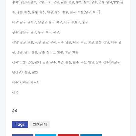
경북: 경산시, 경주, 고령, 구미, 군위, 김천, 문경, 봉화, 상주, 성주, 안동, 영덕,영양, 영
주, 영천, 예천, 울릉, 울진, 의성, 청도, 청송, 칠곡, 포항(남구, 북구)
대구: 남구, 달서구, 달성군, 동구, 북구, 서구, 수성구, 중구
광주: 광산구, 남구, 동구, 북구, 서구,
전남: 강진, 고흥, 곡성, 광양, 구례, 나주, 담양, 목포, 무안, 보성, 순천, 신안, 여수, 영
광, 영암, 완도 장성, 장흥, 진도군, 함평, 해남, 화순
전북: 고창, 군산, 김제, 남원, 무주, 부안, 순창, 완주, 익산, 임실, 장수, 전주(덕진구,
완산구), 정읍, 진안
제주: 서귀포, 제주시
전국
@
Tags
고객센터