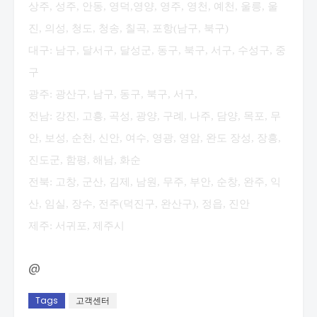
상주, 성주, 안동, 영덕,영양, 영주, 영천, 예천, 울릉, 울
진, 의성, 청도, 청송, 칠곡, 포항(남구, 북구)
대구: 남구, 달서구, 달성군, 동구, 북구, 서구, 수성구, 중
구
광주: 광산구, 남구, 동구, 북구, 서구,
전남: 강진, 고흥, 곡성, 광양, 구례, 나주, 담양, 목포, 무
안, 보성, 순천, 신안, 여수, 영광, 영암, 완도 장성, 장흥,
진도군, 함평, 해남, 화순
전북: 고창, 군산, 김제, 남원, 무주, 부안, 순창, 완주, 익
산, 임실, 장수, 전주(덕진구, 완산구), 정읍, 진안
제주: 서귀포, 제주시
@
Tags
고객센터