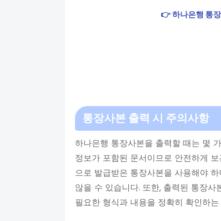
👉 하나은행 통
통장사본 출력 시 주의사항
하나은행 통장사본을 출력할 때는 몇 가
정보가 포함된 문서이므로 안전하게 보
으로 발급받은 통장사본을 사용해야 하
않을 수 있습니다. 또한, 출력된 통장사
필요한 형식과 내용을 정확히 확인하는