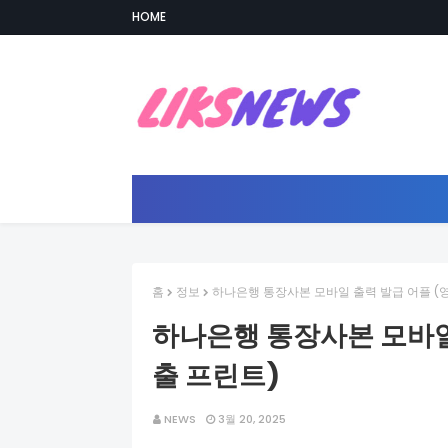
HOME
홈
정보
하나은행 통장사본 모바일 출력 발급 어플 (영
하나은행 통장사본 모바일 
출 프린트)
NEWS
3월 20, 2025