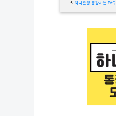
하나은행 통장사본 FAQ