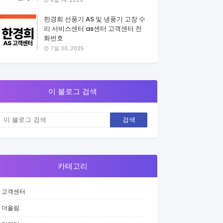
8월 14, 2025
한경희 선풍기 AS 및 냉풍기 고장 수
리 서비스센터 as센터 고객센터 전
화번호
7월 30, 2025
이 블로그 검색
카테고리
고객센터
더올림