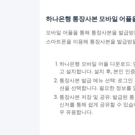
하나은행 통장사본 모바일 어플을
모바일 어플을 통해 통장사본을 발급받
스마트폰을 이용해 통장사본을 발급받을
하나은행 모바일 어플 다운로드: 
고 설치합니다. 설치 후, 본인 인
통장사본 발급 메뉴 선택: 로그인 후
션을 선택합니다. 필요한 정보를 
통장사본 저장 및 공유: 발급된 
신저를 통해 쉽게 공유할 수 있습
우 유용합니다.