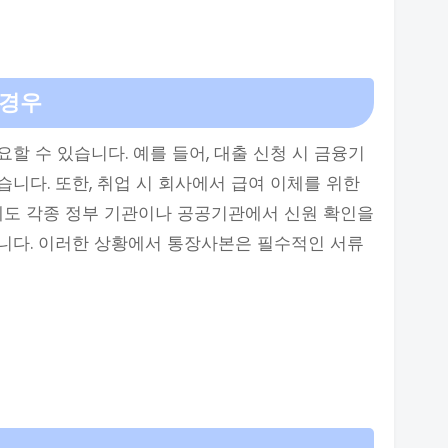
 경우
할 수 있습니다. 예를 들어, 대출 신청 시 금융기
니다. 또한, 취업 시 회사에서 급여 이체를 위한
에도 각종 정부 기관이나 공공기관에서 신원 확인을
니다. 이러한 상황에서 통장사본은 필수적인 서류