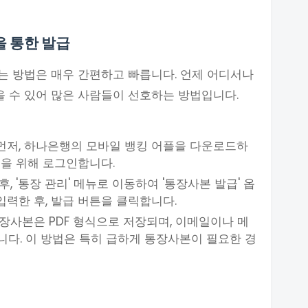
 통한 발급
는 방법은 매우 간편하고 빠릅니다. 언제 어디서나
 수 있어 많은 사람들이 선호하는 방법입니다.
먼저, 하나은행의 모바일 뱅킹 어플을 다운로드하
증을 위해 로그인합니다.
, '통장 관리' 메뉴로 이동하여 '통장사본 발급' 옵
입력한 후, 발급 버튼을 클릭합니다.
통장사본은 PDF 형식으로 저장되며, 이메일이나 메
니다. 이 방법은 특히 급하게 통장사본이 필요한 경