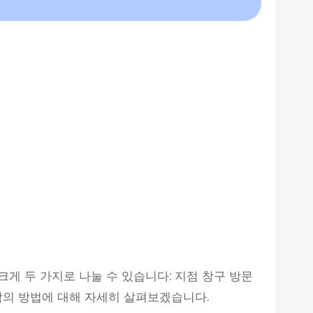
게 두 가지로 나눌 수 있습니다: 지점 창구 방문
각의 방법에 대해 자세히 살펴보겠습니다.