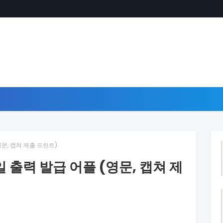
문, 캡쳐 제출 프린트)
출력 발급 어플 (영문, 캡쳐 제