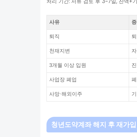
처리 기간: 서류 검토 후 3~7일, 잔액
사유
증
퇴직
퇴
천재지변
자
3개월 이상 입원
진
사업장 폐업
폐
사망·해외이주
기
청년도약계좌
해지 후 재가입