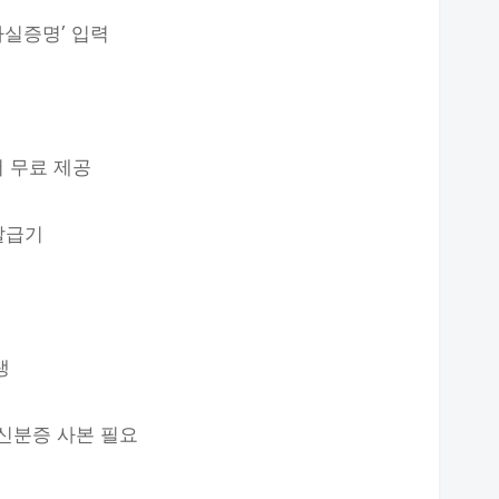
사실증명’ 입력
서 무료 제공
발급기
문
생
·신분증 사본 필요