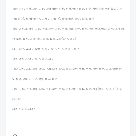
경남: 거제, 거창, 고성, 김해, 남해, 밀양, 사천, 산청, 양산, 의령, 진주, 창녕, 창원 마산합포구, 마
산회원구), 창원(성산구, 의창구, 진해구), 통영, 하동, 함안, 함양, 합천
경북: 경산시, 경주, 고령, 구미, 군위, 김천, 문경, 봉화, 상주, 성주, 안동, 영덕,영양, 영주, 영천, 예
천, 울릉, 울진, 의성, 청도, 청송, 칠곡, 포항(남구, 북구)
대구: 남구, 달서구, 달성군, 동구, 북구, 서구, 수성구, 중구
광주: 광산구, 남구, 동구, 북구, 서구,
전남: 강진, 고흥, 곡성, 광양, 구례, 나주, 담양, 목포, 무안, 보성, 순천, 신안, 여수, 영광, 영암, 완
도 장성, 장흥, 진도군, 함평, 해남, 화순
전북: 고창, 군산, 김제, 남원, 무주, 부안, 순창, 완주, 익산, 임실, 장수, 전주(덕진구, 완산구), 정
읍, 진안
제주: 서귀포, 제주시