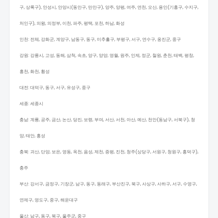
구, 상록구), 안성시, 안양시(동안구, 만안구), 양주, 양평, 여주, 연천, 오산, 용인(기흥구, 수지구,
처인구), 의왕, 의정부, 이천, 파주, 평택, 포천, 하남, 화성
인천: 전체, 강화군, 계양구, 남동구, 동구, 미추홀구, 부평구, 서구, 연수구, 옹진군, 중구
강원: 강릉시, 고성, 동해, 삼척, 속초, 양구, 양양, 영월, 원주, 인제, 정군, 철원, 춘천, 태백, 평창,
홍천, 화천, 횡성
대전: 대덕구, 동구, 서구, 유성구, 중구
세종: 세종시
충남: 계룡, 공주, 금산, 논산, 당진, 보령, 부여, 서산, 서천, 아산, 예산, 천안(동남구, 서북구), 청
양, 태안, 홍성
충북: 괴산, 단양, 보은, 영동, 옥천, 음성, 제천, 증평, 진천, 청주(상당구, 서원구, 청원구, 흥덕구),
충주
부산: 강서구, 금정구, 기장군, 남구, 동구, 동래구, 부산진구, 북구, 사상구, 사하구, 서구, 수영구,
연제구, 영도구, 중구, 해운대구
울산: 남구, 동구, 북구, 울주군, 중구