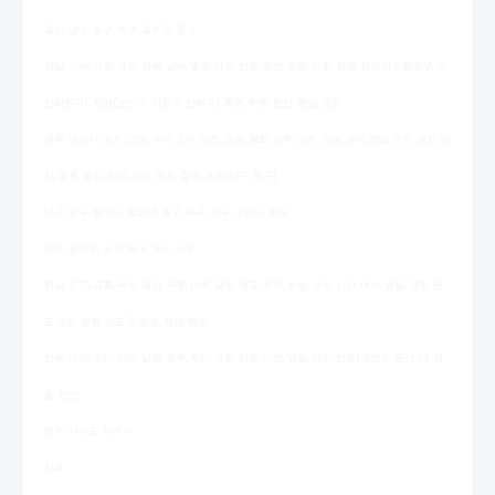
울산: 남구, 동구, 북구, 울주군, 중구
경남: 거제, 거창, 고성, 김해, 남해, 밀양, 사천, 산청, 양산, 의령, 진주, 창녕, 창원 마산합포구, 마
산회원구), 창원(성산구, 의창구, 진해구), 통영, 하동, 함안, 함양, 합천
경북: 경산시, 경주, 고령, 구미, 군위, 김천, 문경, 봉화, 상주, 성주, 안동, 영덕,영양, 영주, 영천, 예
천, 울릉, 울진, 의성, 청도, 청송, 칠곡, 포항(남구, 북구)
대구: 남구, 달서구, 달성군, 동구, 북구, 서구, 수성구, 중구
광주: 광산구, 남구, 동구, 북구, 서구,
전남: 강진, 고흥, 곡성, 광양, 구례, 나주, 담양, 목포, 무안, 보성, 순천, 신안, 여수, 영광, 영암, 완
도 장성, 장흥, 진도군, 함평, 해남, 화순
전북: 고창, 군산, 김제, 남원, 무주, 부안, 순창, 완주, 익산, 임실, 장수, 전주(덕진구, 완산구), 정
읍, 진안
제주: 서귀포, 제주시
전국