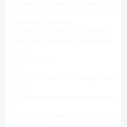
천, 부천, 성남(분당구, 수정구, 중원구), 수원(권선구, 영통구, 장안구, 팔달구), 시흥, 안산(단원
구, 상록구), 안성시, 안양시(동안구, 만안구), 양주, 양평, 여주, 연천, 오산, 용인(기흥구, 수지구,
처인구), 의왕, 의정부, 이천, 파주, 평택, 포천, 하남, 화성
인천: 전체, 강화군, 계양구, 남동구, 동구, 미추홀구, 부평구, 서구, 연수구, 옹진군, 중구
강원: 강릉시, 고성, 동해, 삼척, 속초, 양구, 양양, 영월, 원주, 인제, 정군, 철원, 춘천, 태백, 평창,
홍천, 화천, 횡성
대전: 대덕구, 동구, 서구, 유성구, 중구
세종: 세종시
충남: 계룡, 공주, 금산, 논산, 당진, 보령, 부여, 서산, 서천, 아산, 예산, 천안(동남구, 서북구), 청
양, 태안, 홍성
충북: 괴산, 단양, 보은, 영동, 옥천, 음성, 제천, 증평, 진천, 청주(상당구, 서원구, 청원구, 흥덕구),
충주
부산: 강서구, 금정구, 기장군, 남구, 동구, 동래구, 부산진구, 북구, 사상구, 사하구, 서구, 수영구,
연제구, 영도구, 중구, 해운대구