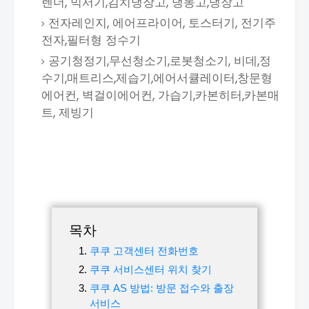
렌더, 믹서기,김치냉장고, 냉동고,냉장고
전자레인지, 에어프라이어, 토스터기, 전기주
전자,필터형 정수기
공기청정기,무선청소기,로봇청소기, 비데,정
수기,매트리스,제습기,에어서큘레이터,창문형
에어컨, 벽걸이에어컨, 가습기,카본히터,카본매
트, 제빙기
목차
쿠쿠 고객센터 전화번호
쿠쿠 서비스센터 위치 찾기
쿠쿠 AS 방법: 방문 접수와 출장
서비스