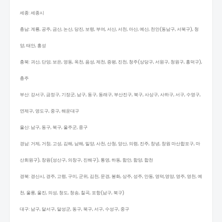
세종: 세종시
충남: 계룡, 공주, 금산, 논산, 당진, 보령, 부여, 서산, 서천, 아산, 예산, 천안(동남구, 서북구), 청
양, 태안, 홍성
충북: 괴산, 단양, 보은, 영동, 옥천, 음성, 제천, 증평, 진천, 청주(상당구, 서원구, 청원구, 흥덕구),
충주
부산: 강서구, 금정구, 기장군, 남구, 동구, 동래구, 부산진구, 북구, 사상구, 사하구, 서구, 수영구,
연제구, 영도구, 중구, 해운대구
울산: 남구, 동구, 북구, 울주군, 중구
경남: 거제, 거창, 고성, 김해, 남해, 밀양, 사천, 산청, 양산, 의령, 진주, 창녕, 창원 마산합포구, 마
산회원구), 창원(성산구, 의창구, 진해구), 통영, 하동, 함안, 함양, 합천
경북: 경산시, 경주, 고령, 구미, 군위, 김천, 문경, 봉화, 상주, 성주, 안동, 영덕,영양, 영주, 영천, 예
천, 울릉, 울진, 의성, 청도, 청송, 칠곡, 포항(남구, 북구)
대구: 남구, 달서구, 달성군, 동구, 북구, 서구, 수성구, 중구