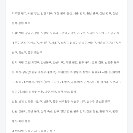
지역별: 전국, 서울, 부산, 인천, 대구, 대전, 광주, 울산, 세종, 경기, 충남, 충북, 경남, 경북, 전남,
전북, 강원, 제주
서울: 전체, 강남구, 강동구, 강북구, 강서구, 관악구, 광진구, 구로구, 금천구, 노원구, 도봉구, 동
대문구, 동작구, 마포구, 서대문구, 서초구, 성동구, 성북구, 송파구, 양천구, 영등포구, 용산구, 은
평구, 종로구, 중구, 중랑구
경기: 가평, 고양(덕양구, 일산동구, 일산서구), 과천, 광명, 광주, 구리, 군포, 김포, 남양주, 동두
천, 부천, 성남(분당구, 수정구, 중원구), 수원(권선구, 영통구, 장안구, 팔달구), 시흥, 안산(단원
구, 상록구), 안성시, 안양시(동안구, 만안구), 양주, 양평, 여주, 연천, 오산, 용인(기흥구, 수지구,
처인구), 의왕, 의정부, 이천, 파주, 평택, 포천, 하남, 화성
인천: 전체, 강화군, 계양구, 남동구, 동구, 미추홀구, 부평구, 서구, 연수구, 옹진군, 중구
강원: 강릉시, 고성, 동해, 삼척, 속초, 양구, 양양, 영월, 원주, 인제, 정군, 철원, 춘천, 태백, 평창,
홍천, 화천, 횡성
대전: 대덕구, 동구, 서구, 유성구, 중구