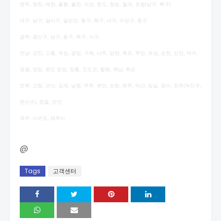
영주, 영천, 예천, 울릉, 울진, 의성, 청도, 청송, 칠곡, 포항(남구, 북구)
대구: 남구, 달서구, 달성군, 동구, 북구, 서구, 수성구, 중구
광주: 광산구, 남구, 동구, 북구, 서구,
전남: 강진, 고흥, 곡성, 광양, 구례, 나주, 담양, 목포, 무안, 보성, 순천, 신안, 여수,
영광, 영암, 완도 장성, 장흥, 진도군, 함평, 해남, 화순
전북: 고창, 군산, 김제, 남원, 무주, 부안, 순창, 완주, 익산, 임실, 장수, 전주(덕진구,
완산구), 정읍, 진안
제주: 서귀포, 제주시
@
Tags
고객센터