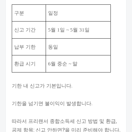
구분
일정
신고 기간
월
일
월
일
5
1
~ 5
31
납부 기한
동일
환급 시기
월 중순
말
6
~
기한 내 신고가 기본입니다.
기한을 넘기면 불이익이 발생합니다.
따라서 프리랜서 종합소득세 신고 방법 및 환급,
공제 항목: 신고 안하면?을 미리 준비해야 합니다.