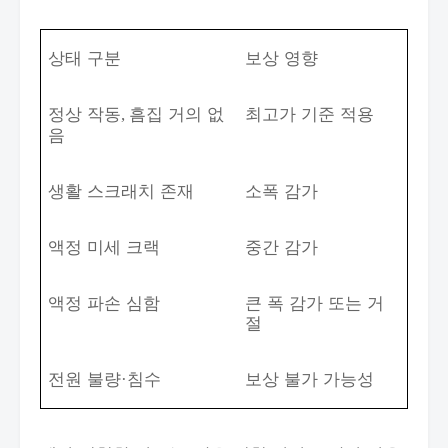
상태 구분
보상 영향
정상 작동
흠집 거의 없
최고가 기준 적용
,
음
생활 스크래치 존재
소폭 감가
액정 미세 크랙
중간 감가
액정 파손 심함
큰 폭 감가 또는 거
절
전원 불량
침수
보상 불가 가능성
·