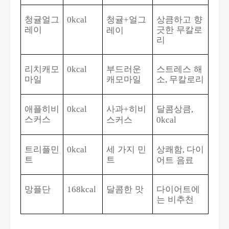
청귤얼그
청귤
얼그
상큼하고 향
0kcal
+
레이
긋한 무칼로
레이
리
리치캐모
부드러운
스트레스 해
0kcal
마일
캐모마일
소
무칼로리
,
애플히비
사과
히비
달콤상큼
0kcal
+
,
스커스
스커스
0kcal
트리플민
세 가지 민
상쾌함
다이
0kcal
,
트
트
어트 음료
망플단
달콤한 맛
다이어트에
168kcal
는 비추천