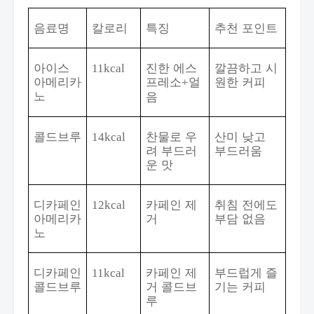
음료명
칼로리
특징
추천 포인트
아이스
진한 에스
깔끔하고 시
11kcal
아메리카
프레소
얼
원한 커피
+
노
음
콜드브루
찬물로 우
산미 낮고
14kcal
려 부드러
부드러움
운 맛
디카페인
카페인 제
취침 전에도
12kcal
아메리카
거
부담 없음
노
디카페인
카페인 제
부드럽게 즐
11kcal
콜드브루
거 콜드브
기는 커피
루