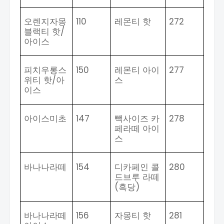
오렌지자몽
110
레몬티 핫
272
블랙티 핫
/
아이스
피치우롱스
150
레몬티 아이
277
위티 핫
/
아
스
이스
아이스미초
147
빽사이즈 카
278
페라떼 아이
스
바나나라떼
154
디카페인 콜
280
드브루 라떼
(
흑당
)
바나나라떼
156
자몽티 핫
281