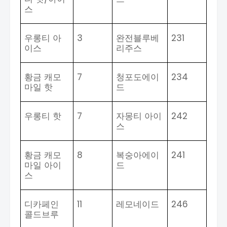
스
우롱티 아
3
완전블루베
231
이스
리주스
황금 캐모
7
청포도에이
234
마일 핫
드
우롱티 핫
7
자몽티 아이
242
스
황금 캐모
8
복숭아에이
241
마일 아이
드
스
디카페인
11
레모네이드
246
콜드브루