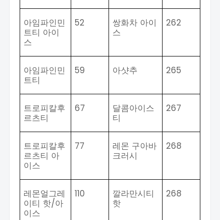
아임파인민
52
쌍화차 아이
262
트티 아이
스
스
아임파인민
59
아샷추
265
트티
트로피칼후
67
달콤아이스
267
르츠티
티
트로피칼후
77
레몬 구아바
268
르츠티 아
크러시
이스
레몬얼그레
110
깔라만시티
268
이티 핫
/
아
핫
이스