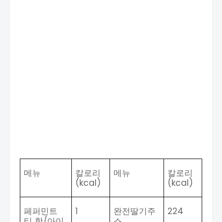
메뉴
칼로리
메뉴
칼로리
(kcal)
(kcal)
페퍼민트
1
완전딸기주
224
티 핫
/
아이
스