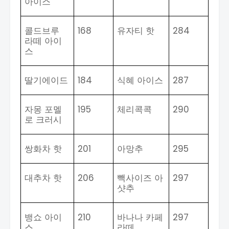
아이스
콜드브루
168
유자티 핫
284
라떼 아이
스
딸기에이드
184
식혜 아이스
287
자몽 포멜
195
체리콕콕
290
로 크러시
쌍화차 핫
201
아망추
295
대추차 핫
206
빽사이즈 아
297
샷추
뱅쇼 아이
210
바나나 카페
297
스
라떼