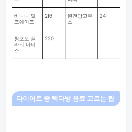
바나나 밀
216
완전망고주
241
크쉐이크
스
청포도 플
220
라워 아이
스
다이어트 중 빽다방 음료 고르는 팁