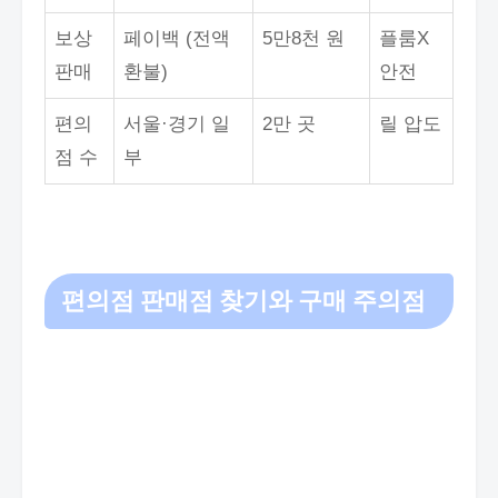
보상
페이백 (전액
5만8천 원
플룸X
판매
환불)
안전
편의
서울·경기 일
2만 곳
릴 압도
점 수
부
편의점 판매점 찾기와 구매 주의점