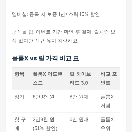
멤버십: 등록 시 보증 1년+스틱 10% 할인
공식몰 팁: 이벤트 기간 확인 후 결제. 릴처럼 보
상 없지만 신규 유치 강력해요.
플룸X vs 릴 가격 비교 표
항목
플룸X 어드밴
릴 하이브
비교 포
스드
리드 3.0
인트
정가
6만9천 원
8만 원대
플룸X
저렴
첫 구
2만9천 원
6만 원대
플룸X
매
(51% 할인)
우위