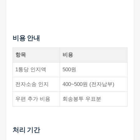
비용 안내
항목
비용
1통당 인지액
500원
전자소송 인지
400~500원 (전자납부)
우편 추가 비용
회송봉투 우표분
처리 기간