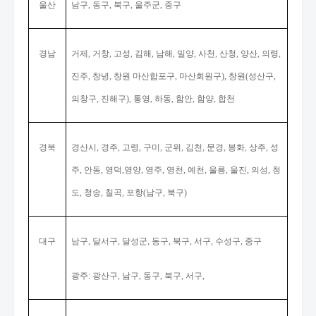
울산
남구
동구
북구
울주군
중구
,
,
,
,
경남
거제
거창
고성
김해
남해
밀양
사천
산청
양산
의령
,
,
,
,
,
,
,
,
,
,
진주
창녕
창원 마산합포구
마산회원구
창원
성산구
,
,
,
),
(
,
의창구
진해구
통영
하동
함안
함양
합천
,
),
,
,
,
,
경북
경산시
경주
고령
구미
군위
김천
문경
봉화
상주
성
,
,
,
,
,
,
,
,
,
주
안동
영덕
영양
영주
영천
예천
울릉
울진
의성
청
,
,
,
,
,
,
,
,
,
,
도
청송
칠곡
포항
남구
북구
,
,
,
(
,
)
대구
남구
달서구
달성군
동구
북구
서구
수성구
중구
,
,
,
,
,
,
,
광주
광산구
남구
동구
북구
서구
:
,
,
,
,
,