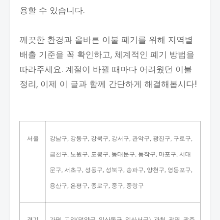
용할 수 있습니다.
깨끗한 환경과 올바른 이불 폐기를 위해 지역별
배출 기준을 꼭 확인하고, 체계적인 폐기 방법을
따라주세요. 계절이 바뀔 때마다 어려웠던 이불
정리, 이제 이 글과 함께 간단하게 해결해봅시다!
서울
강남구
강동구
강북구
강서구
관악구
광진구
구로구
,
,
,
,
,
,
,
금천구
노원구
도봉구
동대문구
동작구
마포구
서대
,
,
,
,
,
,
문구
서초구
성동구
성북구
송파구
양천구
영등포구
,
,
,
,
,
,
,
용산구
은평구
종로구
중구
중랑구
,
,
,
,
경기
가평
고양
덕양구
일산동구
일산서구
과천
광명
광주
,
(
,
,
),
,
,
,