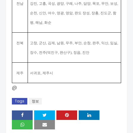
전남
강진
고흥
곡성
광양
구례
나주
담양
목포
무안
보성
,
,
,
,
,
,
,
,
,
,
순천
신안
여수
영광
영암
완도 장성
장흥
진도군
함
,
,
,
,
,
,
,
,
평
해남
화순
,
,
전북
고창
군산
김제
남원
무주
부안
순창
완주
익산
임실
,
,
,
,
,
,
,
,
,
,
장수
전주
덕진구
완산구
정읍
진안
,
(
,
),
,
제주
서귀포
제주시
,
@
Tags
정보