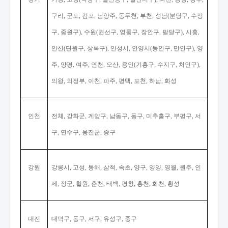
구리
군포
김포
남양주
동두천
부천
성남
분당구
수정
,
,
,
,
,
,
(
,
구
중원구
수원
권선구
영통구
장안구
팔달구
시흥
,
),
(
,
,
,
),
,
안산
단원구
상록구
안성시
안양시
동안구
만안구
양
(
,
),
,
(
,
),
주
양평
여주
연천
오산
용인
기흥구
수지구
처인구
,
,
,
,
,
(
,
,
),
의왕
의정부
이천
파주
평택
포천
하남
화성
,
,
,
,
,
,
,
인천
전체
강화군
계양구
남동구
동구
미추홀구
부평구
서
,
,
,
,
,
,
,
구
연수구
옹진군
중구
,
,
,
강원
강릉시
고성
동해
삼척
속초
양구
양양
영월
원주
인
,
,
,
,
,
,
,
,
,
제
정군
철원
춘천
태백
평창
홍천
화천
횡성
,
,
,
,
,
,
,
,
대전
대덕구
동구
서구
유성구
중구
,
,
,
,