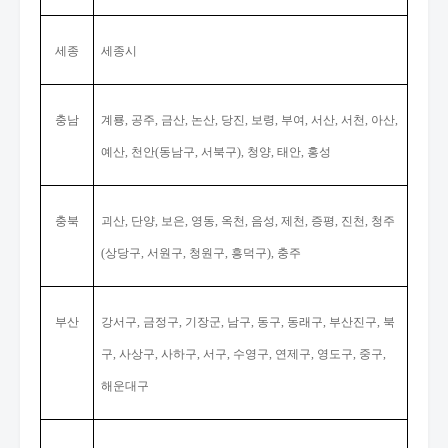
세종
세종시
충남
계룡
공주
금산
논산
당진
보령
부여
서산
서천
아산
,
,
,
,
,
,
,
,
,
,
예산
천안
동남구
서북구
청양
태안
홍성
,
(
,
),
,
,
충북
괴산
단양
보은
영동
옥천
음성
제천
증평
진천
청주
,
,
,
,
,
,
,
,
,
상당구
서원구
청원구
흥덕구
충주
(
,
,
,
),
부산
강서구
금정구
기장군
남구
동구
동래구
부산진구
북
,
,
,
,
,
,
,
구
사상구
사하구
서구
수영구
연제구
영도구
중구
,
,
,
,
,
,
,
,
해운대구