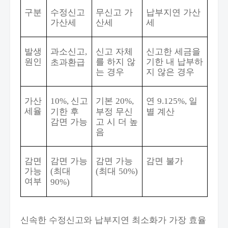
구분
수정신고
무신고 가
납부지연 가산
가산세
산세
세
발생
과소신고
신고 자체
신고한 세금을
,
원인
를 하지 않
기한 내 납부하
초과환급
는 경우
지 않은 경우
가산
신고
기본
연
일
10%,
20%,
9.125%,
세율
기한 후
부정 무신
별 계산
감면 가능
고 시 더 높
음
감면
감면 가능
감면 가능
감면 불가
가능
최대
최대
(
(
50%)
여부
90%)
신속한 수정신고와 납부지연 최소화가 가장 효율