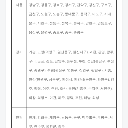
서울
강남구
강동구
강북구
강서구
관악구
광진구
구로구
,
,
,
,
,
,
,
금천구
노원구
도봉구
동대문구
동작구
마포구
서대
,
,
,
,
,
,
문구
서초구
성동구
성북구
송파구
양천구
영등포구
,
,
,
,
,
,
,
용산구
은평구
종로구
중구
중랑구
,
,
,
,
경기
가평
고양
덕양구
일산동구
일산서구
과천
광명
광주
,
(
,
,
),
,
,
,
구리
군포
김포
남양주
동두천
부천
성남
분당구
수정
,
,
,
,
,
,
(
,
구
중원구
수원
권선구
영통구
장안구
팔달구
시흥
,
),
(
,
,
,
),
,
안산
단원구
상록구
안성시
안양시
동안구
만안구
양
(
,
),
,
(
,
),
주
양평
여주
연천
오산
용인
기흥구
수지구
처인구
,
,
,
,
,
(
,
,
),
의왕
의정부
이천
파주
평택
포천
하남
화성
,
,
,
,
,
,
,
인천
전체
강화군
계양구
남동구
동구
미추홀구
부평구
서
,
,
,
,
,
,
,
구
연수구
옹진군
중구
,
,
,