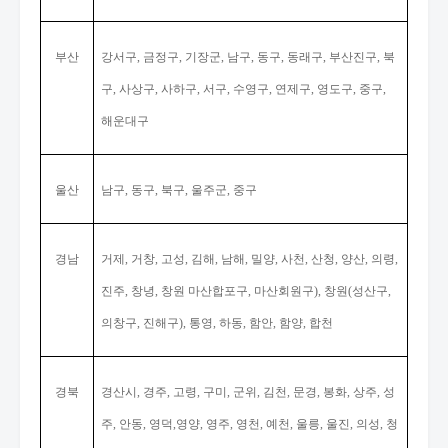
부산
강서구
금정구
기장군
남구
동구
동래구
부산진구
북
,
,
,
,
,
,
,
구
사상구
사하구
서구
수영구
연제구
영도구
중구
,
,
,
,
,
,
,
,
해운대구
울산
남구
동구
북구
울주군
중구
,
,
,
,
경남
거제
거창
고성
김해
남해
밀양
사천
산청
양산
의령
,
,
,
,
,
,
,
,
,
,
진주
창녕
창원 마산합포구
마산회원구
창원
성산구
,
,
,
),
(
,
의창구
진해구
통영
하동
함안
함양
합천
,
),
,
,
,
,
경북
경산시
경주
고령
구미
군위
김천
문경
봉화
상주
성
,
,
,
,
,
,
,
,
,
주
안동
영덕
영양
영주
영천
예천
울릉
울진
의성
청
,
,
,
,
,
,
,
,
,
,