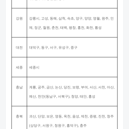
강원
강릉시
고성
동해
삼척
속초
양구
양양
영월
원주
인
,
,
,
,
,
,
,
,
,
제
정군
철원
춘천
태백
평창
홍천
화천
횡성
,
,
,
,
,
,
,
,
대전
대덕구
동구
서구
유성구
중구
,
,
,
,
세종
세종시
충남
계룡
공주
금산
논산
당진
보령
부여
서산
서천
아산
,
,
,
,
,
,
,
,
,
,
예산
천안
동남구
서북구
청양
태안
홍성
,
(
,
),
,
,
충북
괴산
단양
보은
영동
옥천
음성
제천
증평
진천
청주
,
,
,
,
,
,
,
,
,
상당구
서원구
청원구
흥덕구
충주
(
,
,
,
),