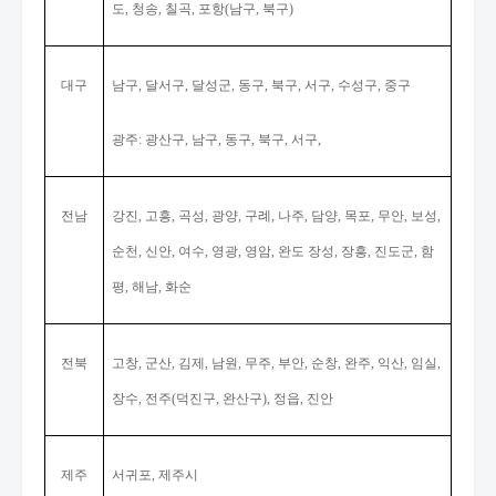
도
청송
칠곡
포항
남구
북구
,
,
,
(
,
)
대구
남구
달서구
달성군
동구
북구
서구
수성구
중구
,
,
,
,
,
,
,
광주
광산구
남구
동구
북구
서구
:
,
,
,
,
,
전남
강진
고흥
곡성
광양
구례
나주
담양
목포
무안
보성
,
,
,
,
,
,
,
,
,
,
순천
신안
여수
영광
영암
완도 장성
장흥
진도군
함
,
,
,
,
,
,
,
,
평
해남
화순
,
,
전북
고창
군산
김제
남원
무주
부안
순창
완주
익산
임실
,
,
,
,
,
,
,
,
,
,
장수
전주
덕진구
완산구
정읍
진안
,
(
,
),
,
제주
서귀포
제주시
,