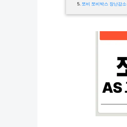
쪼비 쪼비박스 장난감소독