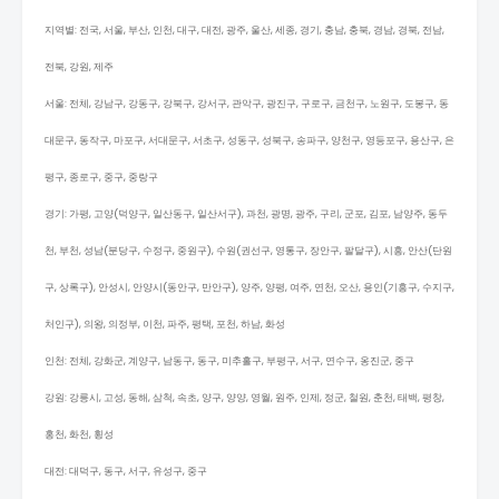
지역별: 전국, 서울, 부산, 인천, 대구, 대전, 광주, 울산, 세종, 경기, 충남, 충북, 경남, 경북, 전남,
전북, 강원, 제주
서울: 전체, 강남구, 강동구, 강북구, 강서구, 관악구, 광진구, 구로구, 금천구, 노원구, 도봉구, 동
대문구, 동작구, 마포구, 서대문구, 서초구, 성동구, 성북구, 송파구, 양천구, 영등포구, 용산구, 은
평구, 종로구, 중구, 중랑구
경기: 가평, 고양(덕양구, 일산동구, 일산서구), 과천, 광명, 광주, 구리, 군포, 김포, 남양주, 동두
천, 부천, 성남(분당구, 수정구, 중원구), 수원(권선구, 영통구, 장안구, 팔달구), 시흥, 안산(단원
구, 상록구), 안성시, 안양시(동안구, 만안구), 양주, 양평, 여주, 연천, 오산, 용인(기흥구, 수지구,
처인구), 의왕, 의정부, 이천, 파주, 평택, 포천, 하남, 화성
인천: 전체, 강화군, 계양구, 남동구, 동구, 미추홀구, 부평구, 서구, 연수구, 옹진군, 중구
강원: 강릉시, 고성, 동해, 삼척, 속초, 양구, 양양, 영월, 원주, 인제, 정군, 철원, 춘천, 태백, 평창,
홍천, 화천, 횡성
대전: 대덕구, 동구, 서구, 유성구, 중구