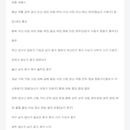
세종: 세종시
충남: 계룡, 공주, 금산, 논산, 당진, 보령, 부여, 서산, 서천, 아산, 예산, 천안(동남구, 서북구), 청
양, 태안, 홍성
충북: 괴산, 단양, 보은, 영동, 옥천, 음성, 제천, 증평, 진천, 청주(상당구, 서원구, 청원구, 흥덕구),
충주
부산: 강서구, 금정구, 기장군, 남구, 동구, 동래구, 부산진구, 북구, 사상구, 사하구, 서구, 수영구,
연제구, 영도구, 중구, 해운대구
울산: 남구, 동구, 북구, 울주군, 중구
경남: 거제, 거창, 고성, 김해, 남해, 밀양, 사천, 산청, 양산, 의령, 진주, 창녕, 창원 마산합포구, 마
산회원구), 창원(성산구, 의창구, 진해구), 통영, 하동, 함안, 함양, 합천
경북: 경산시, 경주, 고령, 구미, 군위, 김천, 문경, 봉화, 상주, 성주, 안동, 영덕,영양, 영주, 영천, 예
천, 울릉, 울진, 의성, 청도, 청송, 칠곡, 포항(남구, 북구)
대구: 남구, 달서구, 달성군, 동구, 북구, 서구, 수성구, 중구
광주: 광산구, 남구, 동구, 북구, 서구,