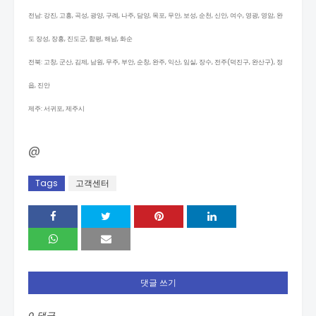
전남: 강진, 고흥, 곡성, 광양, 구례, 나주, 담양, 목포, 무안, 보성, 순천, 신안, 여수, 영광, 영암, 완
도 장성, 장흥, 진도군, 함평, 해남, 화순
전북: 고창, 군산, 김제, 남원, 무주, 부안, 순창, 완주, 익산, 임실, 장수, 전주(덕진구, 완산구), 정
읍, 진안
제주: 서귀포, 제주시
@
Tags
고객센터
댓글 쓰기
0 댓글