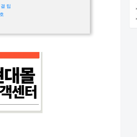
결 팁
호