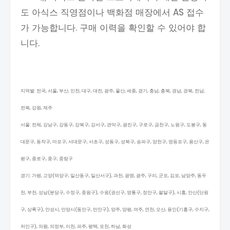
도 아식스 직영점이나 백화점 매장에서 AS 접수
가 가능합니다. 구매 이력을 확인할 수 있어야 합
니다.
지역별: 전국, 서울, 부산, 인천, 대구, 대전, 광주, 울산, 세종, 경기, 충남, 충북, 경남, 경북, 전남,
전북, 강원, 제주
서울: 전체, 강남구, 강동구, 강북구, 강서구, 관악구, 광진구, 구로구, 금천구, 노원구, 도봉구, 동
대문구, 동작구, 마포구, 서대문구, 서초구, 성동구, 성북구, 송파구, 양천구, 영등포구, 용산구, 은
평구, 종로구, 중구, 중랑구
경기: 가평, 고양(덕양구, 일산동구, 일산서구), 과천, 광명, 광주, 구리, 군포, 김포, 남양주, 동두
천, 부천, 성남(분당구, 수정구, 중원구), 수원(권선구, 영통구, 장안구, 팔달구), 시흥, 안산(단원
구, 상록구), 안성시, 안양시(동안구, 만안구), 양주, 양평, 여주, 연천, 오산, 용인(기흥구, 수지구,
처인구), 의왕, 의정부, 이천, 파주, 평택, 포천, 하남, 화성