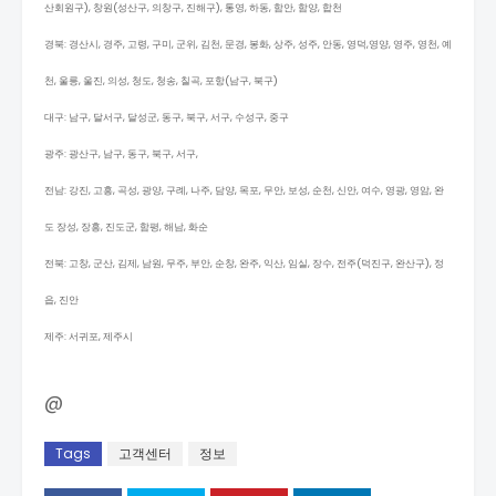
산회원구), 창원(성산구, 의창구, 진해구), 통영, 하동, 함안, 함양, 합천
경북: 경산시, 경주, 고령, 구미, 군위, 김천, 문경, 봉화, 상주, 성주, 안동, 영덕,영양, 영주, 영천, 예
천, 울릉, 울진, 의성, 청도, 청송, 칠곡, 포항(남구, 북구)
대구: 남구, 달서구, 달성군, 동구, 북구, 서구, 수성구, 중구
광주: 광산구, 남구, 동구, 북구, 서구,
전남: 강진, 고흥, 곡성, 광양, 구례, 나주, 담양, 목포, 무안, 보성, 순천, 신안, 여수, 영광, 영암, 완
도 장성, 장흥, 진도군, 함평, 해남, 화순
전북: 고창, 군산, 김제, 남원, 무주, 부안, 순창, 완주, 익산, 임실, 장수, 전주(덕진구, 완산구), 정
읍, 진안
제주: 서귀포, 제주시
@
Tags
고객센터
정보