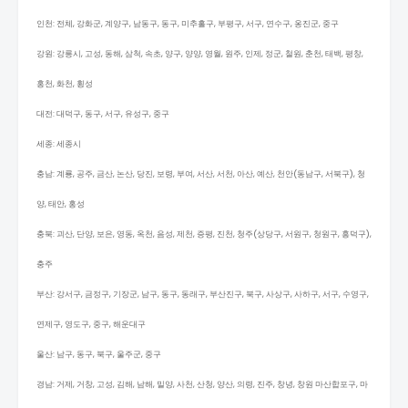
인천: 전체, 강화군, 계양구, 남동구, 동구, 미추홀구, 부평구, 서구, 연수구, 옹진군, 중구
강원: 강릉시, 고성, 동해, 삼척, 속초, 양구, 양양, 영월, 원주, 인제, 정군, 철원, 춘천, 태백, 평창,
홍천, 화천, 횡성
대전: 대덕구, 동구, 서구, 유성구, 중구
세종: 세종시
충남: 계룡, 공주, 금산, 논산, 당진, 보령, 부여, 서산, 서천, 아산, 예산, 천안(동남구, 서북구), 청
양, 태안, 홍성
충북: 괴산, 단양, 보은, 영동, 옥천, 음성, 제천, 증평, 진천, 청주(상당구, 서원구, 청원구, 흥덕구),
충주
부산: 강서구, 금정구, 기장군, 남구, 동구, 동래구, 부산진구, 북구, 사상구, 사하구, 서구, 수영구,
연제구, 영도구, 중구, 해운대구
울산: 남구, 동구, 북구, 울주군, 중구
경남: 거제, 거창, 고성, 김해, 남해, 밀양, 사천, 산청, 양산, 의령, 진주, 창녕, 창원 마산합포구, 마