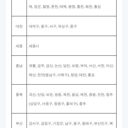
제
정군
철원
춘천
태백
평창
홍천
화천
횡성
,
,
,
,
,
,
,
,
대전
대덕구
동구
서구
유성구
중구
,
,
,
,
세종
세종시
충남
계룡
공주
금산
논산
당진
보령
부여
서산
서천
아산
,
,
,
,
,
,
,
,
,
,
예산
천안
동남구
서북구
청양
태안
홍성
,
(
,
),
,
,
충북
괴산
단양
보은
영동
옥천
음성
제천
증평
진천
청주
,
,
,
,
,
,
,
,
,
상당구
서원구
청원구
흥덕구
충주
(
,
,
,
),
부산
강서구
금정구
기장군
남구
동구
동래구
부산진구
북
,
,
,
,
,
,
,