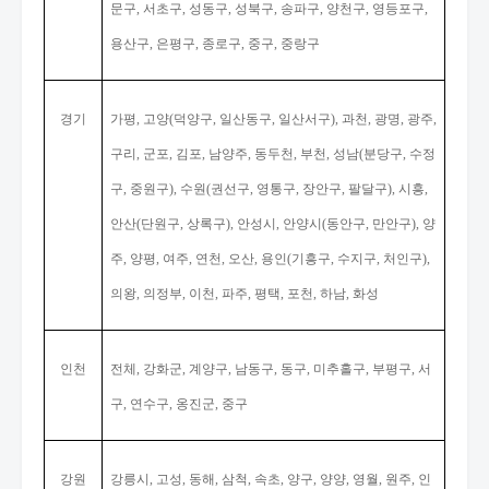
문구
서초구
성동구
성북구
송파구
양천구
영등포구
,
,
,
,
,
,
,
용산구
은평구
종로구
중구
중랑구
,
,
,
,
경기
가평
고양
덕양구
일산동구
일산서구
과천
광명
광주
,
(
,
,
),
,
,
,
구리
군포
김포
남양주
동두천
부천
성남
분당구
수정
,
,
,
,
,
,
(
,
구
중원구
수원
권선구
영통구
장안구
팔달구
시흥
,
),
(
,
,
,
),
,
안산
단원구
상록구
안성시
안양시
동안구
만안구
양
(
,
),
,
(
,
),
주
양평
여주
연천
오산
용인
기흥구
수지구
처인구
,
,
,
,
,
(
,
,
),
의왕
의정부
이천
파주
평택
포천
하남
화성
,
,
,
,
,
,
,
인천
전체
강화군
계양구
남동구
동구
미추홀구
부평구
서
,
,
,
,
,
,
,
구
연수구
옹진군
중구
,
,
,
강원
강릉시
고성
동해
삼척
속초
양구
양양
영월
원주
인
,
,
,
,
,
,
,
,
,