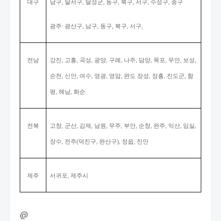
대구
남구
달서구
달성군
동구
북구
서구
수성구
중구
,
,
,
,
,
,
,
광주
광산구
남구
동구
북구
서구
:
,
,
,
,
,
전남
강진
고흥
곡성
광양
구례
나주
담양
목포
무안
보성
,
,
,
,
,
,
,
,
,
,
순천
신안
여수
영광
영암
완도 장성
장흥
진도군
함
,
,
,
,
,
,
,
,
평
해남
화순
,
,
전북
고창
군산
김제
남원
무주
부안
순창
완주
익산
임실
,
,
,
,
,
,
,
,
,
,
장수
전주
덕진구
완산구
정읍
진안
,
(
,
),
,
제주
서귀포
제주시
,
@