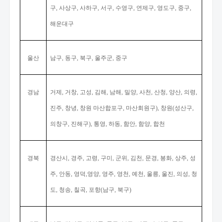
구
사상구
사하구
서구
수영구
연제구
영도구
중구
,
,
,
,
,
,
,
,
해운대구
울산
남구
동구
북구
울주군
중구
,
,
,
,
경남
거제
거창
고성
김해
남해
밀양
사천
산청
양산
의령
,
,
,
,
,
,
,
,
,
,
진주
창녕
창원 마산합포구
마산회원구
창원
성산구
,
,
,
),
(
,
의창구
진해구
통영
하동
함안
함양
합천
,
),
,
,
,
,
경북
경산시
경주
고령
구미
군위
김천
문경
봉화
상주
성
,
,
,
,
,
,
,
,
,
주
안동
영덕
영양
영주
영천
예천
울릉
울진
의성
청
,
,
,
,
,
,
,
,
,
,
도
청송
칠곡
포항
남구
북구
,
,
,
(
,
)