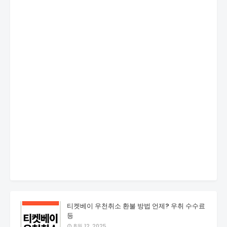
티켓베이 우천취소 환불 방법 언제? 우취 수수료
등
8월 12, 2025