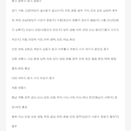
평구, 종로구, 중구, 중랑구
경기: 가평, 고양(덕양구, 일산동구, 일산서구), 과천, 광명, 광주, 구리, 군포, 김포, 남양주, 동두
천, 부천, 성남(분당구, 수정구, 중원구), 수원(권선구, 영통구, 장안구, 팔달구), 시흥, 안산(단원
구, 상록구), 안성시, 안양시(동안구, 만안구), 양주, 양평, 여주, 연천, 오산, 용인(기흥구, 수지구,
처인구), 의왕, 의정부, 이천, 파주, 평택, 포천, 하남, 화성
인천: 전체, 강화군, 계양구, 남동구, 동구, 미추홀구, 부평구, 서구, 연수구, 옹진군, 중구
강원: 강릉시, 고성, 동해, 삼척, 속초, 양구, 양양, 영월, 원주, 인제, 정군, 철원, 춘천, 태백, 평창,
홍천, 화천, 횡성
대전: 대덕구, 동구, 서구, 유성구, 중구
세종: 세종시
충남: 계룡, 공주, 금산, 논산, 당진, 보령, 부여, 서산, 서천, 아산, 예산, 천안(동남구, 서북구), 청
양, 태안, 홍성
충북: 괴산, 단양, 보은, 영동, 옥천, 음성, 제천, 증평, 진천, 청주(상당구, 서원구, 청원구, 흥덕구),
충주