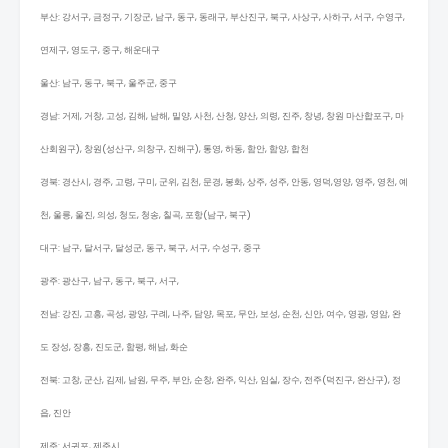
부산: 강서구, 금정구, 기장군, 남구, 동구, 동래구, 부산진구, 북구, 사상구, 사하구, 서구, 수영구,
연제구, 영도구, 중구, 해운대구
울산: 남구, 동구, 북구, 울주군, 중구
경남: 거제, 거창, 고성, 김해, 남해, 밀양, 사천, 산청, 양산, 의령, 진주, 창녕, 창원 마산합포구, 마
산회원구), 창원(성산구, 의창구, 진해구), 통영, 하동, 함안, 함양, 합천
경북: 경산시, 경주, 고령, 구미, 군위, 김천, 문경, 봉화, 상주, 성주, 안동, 영덕,영양, 영주, 영천, 예
천, 울릉, 울진, 의성, 청도, 청송, 칠곡, 포항(남구, 북구)
대구: 남구, 달서구, 달성군, 동구, 북구, 서구, 수성구, 중구
광주: 광산구, 남구, 동구, 북구, 서구,
전남: 강진, 고흥, 곡성, 광양, 구례, 나주, 담양, 목포, 무안, 보성, 순천, 신안, 여수, 영광, 영암, 완
도 장성, 장흥, 진도군, 함평, 해남, 화순
전북: 고창, 군산, 김제, 남원, 무주, 부안, 순창, 완주, 익산, 임실, 장수, 전주(덕진구, 완산구), 정
읍, 진안
제주: 서귀포, 제주시