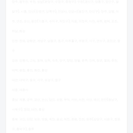
양주, 동두천, 부천, 성남(분당구, 수정구, 중원구), 수원(권선구, 영통구, 장안구, 팔
달구), 시흥, 안산(단원구, 상록구), 안성시, 안양시(동안구, 만안구), 양주, 양평, 여
주, 연천, 오산, 용인(기흥구, 수지구, 처인구), 의왕, 의정부, 이천, 파주, 평택, 포천,
하남, 화성
인천: 전체, 강화군, 계양구, 남동구, 동구, 미추홀구, 부평구, 서구, 연수구, 옹진군, 중
구
강원: 강릉시, 고성, 동해, 삼척, 속초, 양구, 양양, 영월, 원주, 인제, 정군, 철원, 춘천,
태백, 평창, 홍천, 화천, 횡성
대전: 대덕구, 동구, 서구, 유성구, 중구
세종: 세종시
충남: 계룡, 공주, 금산, 논산, 당진, 보령, 부여, 서산, 서천, 아산, 예산, 천안(동남구,
서북구), 청양, 태안, 홍성
충북: 괴산, 단양, 보은, 영동, 옥천, 음성, 제천, 증평, 진천, 청주(상당구, 서원구, 청원
구, 흥덕구), 충주