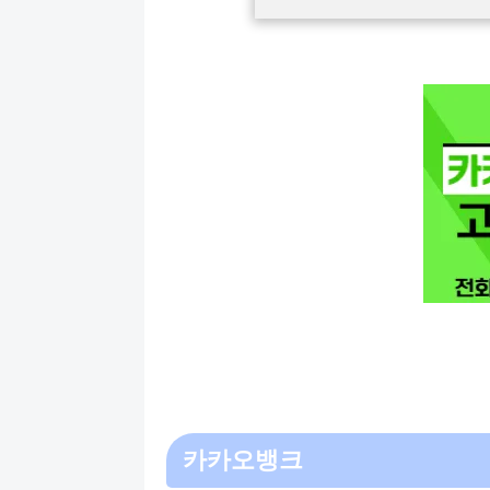
카카오뱅크