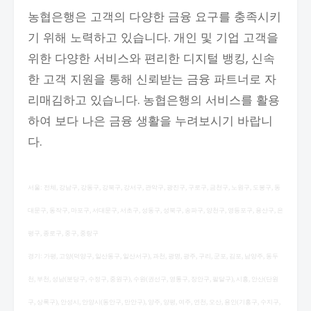
농협은행은 고객의 다양한 금융 요구를 충족시키
기 위해 노력하고 있습니다. 개인 및 기업 고객을
위한 다양한 서비스와 편리한 디지털 뱅킹, 신속
한 고객 지원을 통해 신뢰받는 금융 파트너로 자
리매김하고 있습니다. 농협은행의 서비스를 활용
하여 보다 나은 금융 생활을 누려보시기 바랍니
다.
서울: 전체, 강남구, 강동구, 강북구, 강서구, 관악구, 광진구, 구로구, 금천구, 노원구, 도봉구, 동
대문구, 동작구, 마포구, 서대문구, 서초구, 성동구, 성북구, 송파구, 양천구, 영등포구, 용산구, 은
평구, 종로구, 중구, 중랑구
경기: 가평, 고양(덕양구, 일산동구, 일산서구), 과천, 광명, 광주, 구리, 군포, 김포, 남양주, 동두
천, 부천, 성남(분당구, 수정구, 중원구), 수원(권선구, 영통구, 장안구, 팔달구), 시흥, 안산(단원
구, 상록구), 안성시, 안양시(동안구, 만안구), 양주, 양평, 여주, 연천, 오산, 용인(기흥구, 수지구,