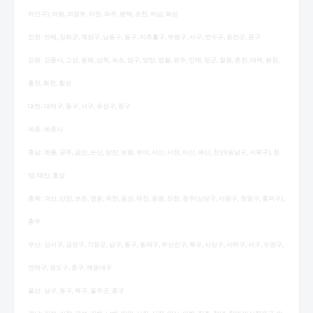
처인구), 의왕, 의정부, 이천, 파주, 평택, 포천, 하남, 화성
인천: 전체, 강화군, 계양구, 남동구, 동구, 미추홀구, 부평구, 서구, 연수구, 옹진군, 중구
강원: 강릉시, 고성, 동해, 삼척, 속초, 양구, 양양, 영월, 원주, 인제, 정군, 철원, 춘천, 태백, 평창,
홍천, 화천, 횡성
대전: 대덕구, 동구, 서구, 유성구, 중구
세종: 세종시
충남: 계룡, 공주, 금산, 논산, 당진, 보령, 부여, 서산, 서천, 아산, 예산, 천안(동남구, 서북구), 청
양, 태안, 홍성
충북: 괴산, 단양, 보은, 영동, 옥천, 음성, 제천, 증평, 진천, 청주(상당구, 서원구, 청원구, 흥덕구),
충주
부산: 강서구, 금정구, 기장군, 남구, 동구, 동래구, 부산진구, 북구, 사상구, 사하구, 서구, 수영구,
연제구, 영도구, 중구, 해운대구
울산: 남구, 동구, 북구, 울주군, 중구