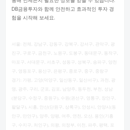
통해 언제든지 필요한 정보를 얻을 수 있습니다.
DB금융투자와 함께 안전하고 효과적인 투자 경
험을 시작해 보세요.
서울: 전체, 강남구, 강동구, 강북구, 강서구, 관악구, 광
진구, 구로구, 금천구, 노원구, 도봉구, 동대문구, 동작구,
마포구, 서대문구, 서초구, 성동구, 성북구, 송파구, 양천
구, 영등포구, 용산구, 은평구, 종로구, 중구, 중랑구
경기: 가평, 고양(덕양구, 일산동구, 일산서구), 과천, 광
명, 광주, 구리, 군포, 김포, 남양주, 동두천, 부천, 성남
(분당구, 수정구, 중원구), 수원(권선구, 영통구, 장안구,
팔달구), 시흥, 안산(단원구, 상록구), 안성시, 안양시(동
안구, 만안구), 양주, 양평, 여주, 연천, 오산, 용인(기흥
구, 수지구, 처인구), 의왕, 의정부, 이천, 파주, 평택, 포