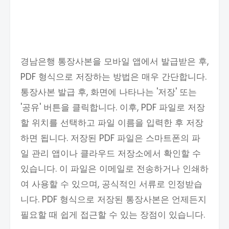
경남은행 통장사본을 모바일 앱에서 발급받은 후,
PDF 형식으로 저장하는 방법은 매우 간단합니다.
통장사본 발급 후, 화면에 나타나는 '저장' 또는
'공유' 버튼을 클릭합니다. 이후, PDF 파일로 저장
할 위치를 선택하고 파일 이름을 입력한 후 저장
하면 됩니다. 저장된 PDF 파일은 스마트폰의 파
일 관리 앱이나 클라우드 저장소에서 확인할 수
있습니다. 이 파일은 이메일로 전송하거나 인쇄하
여 사용할 수 있으며, 공식적인 서류로 인정받습
니다. PDF 형식으로 저장된 통장사본은 언제든지
필요할 때 쉽게 접근할 수 있는 장점이 있습니다.