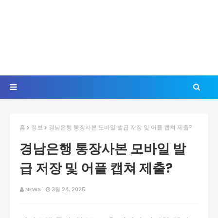
홈
정보
경남은행 통장사본 모바일 발급 저장 및 어플 캡쳐 제출?
경남은행 통장사본 모바일 발
급 저장 및 어플 캡쳐 제출?
NEWS
3월 24, 2025