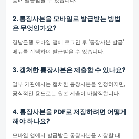
통해 발급받을 수 있습니다.
2. 통장사본을 모바일로 발급받는 방법
은 무엇인가요?
경남은행 모바일 앱에 로그인 후 '통장사본 발급'
메뉴를 선택하여 발급받을 수 있습니다.
3. 캡쳐한 통장사본은 제출할 수 있나요?
일부 기관에서는 캡쳐한 통장사본을 인정하지만,
공식적인 용도로는 원본 제출이 바람직합니다.
4. 통장사본을 PDF로 저장하려면 어떻게
해야 하나요?
모바일 앱에서 발급받은 통장사본을 저장할 때