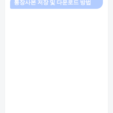
통장사본 저장 및 다운로드 방법