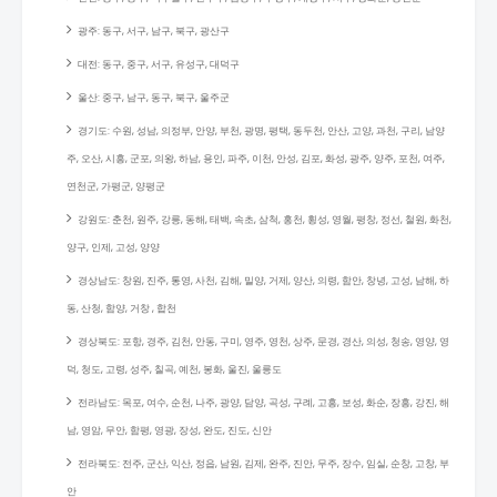
광주: 동구, 서구, 남구, 북구, 광산구
대전: 동구, 중구, 서구, 유성구, 대덕구
울산: 중구, 남구, 동구, 북구, 울주군
경기도: 수원, 성남, 의정부, 안양, 부천, 광명, 평택, 동두천, 안산, 고양, 과천, 구리, 남양
주, 오산, 시흥, 군포, 의왕, 하남, 용인, 파주, 이천, 안성, 김포, 화성, 광주, 양주, 포천, 여주,
연천군, 가평군, 양평군
강원도: 춘천, 원주, 강릉, 동해, 태백, 속초, 삼척, 홍천, 횡성, 영월, 평창, 정선, 철원, 화천,
양구, 인제, 고성, 양양
경상남도: 창원, 진주, 통영, 사천, 김해, 밀양, 거제, 양산, 의령, 함안, 창녕, 고성, 남해, 하
동, 산청, 함양, 거창 , 합천
경상북도: 포항, 경주, 김천, 안동, 구미, 영주, 영천, 상주, 문경, 경산, 의성, 청송, 영양, 영
덕, 청도, 고령, 성주, 칠곡, 예천, 봉화, 울진, 울릉도
전라남도: 목포, 여수, 순천, 나주, 광양, 담양, 곡성, 구례, 고흥, 보성, 화순, 장흥, 강진, 해
남, 영암, 무안, 함평, 영광, 장성, 완도, 진도, 신안
전라북도: 전주, 군산, 익산, 정읍, 남원, 김제, 완주, 진안, 무주, 장수, 임실, 순창, 고창, 부
안