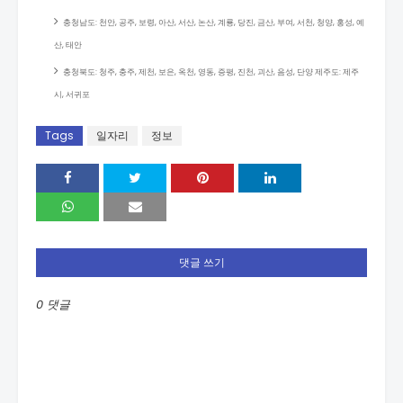
충청남도: 천안, 공주, 보령, 아산, 서산, 논산, 계룡, 당진, 금산, 부여, 서천, 청양, 홍성, 예
산, 태안
충청북도: 청주, 충주, 제천, 보은, 옥천, 영동, 증평, 진천, 괴산, 음성, 단양 제주도: 제주
시, 서귀포
Tags
일자리
정보
댓글 쓰기
0 댓글